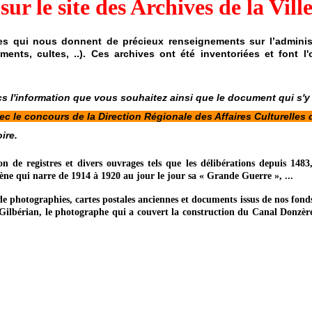
ur le site des Archives de la Vill
ives qui nous donnent de précieux renseignements sur l’adminis
âtiments, cultes, ..). Ces archives ont été inventoriées et font
l'information que vous souhaitez ainsi que le document qui s'y ra
ec le concours de la Direction Régionale des Affaires Culturelles 
ire.
de registres et divers ouvrages tels que les délibérations depuis 1483,
ène qui narre de 1914 à 1920 au jour le jour sa « Grande Guerre », ...
photographies, cartes postales anciennes et documents issus de nos fonds 
ilbérian, le photographe qui a couvert la construction du Canal Donzèr