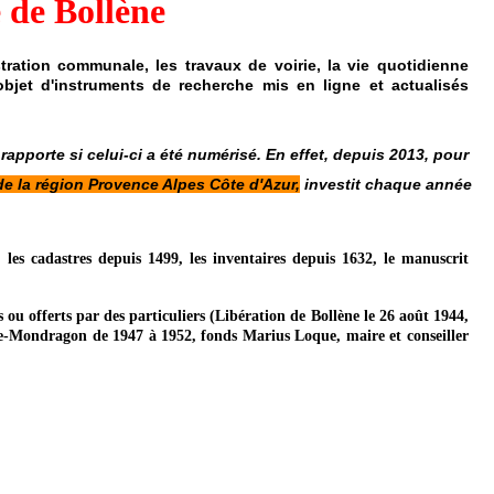
e de Bollèn
e
tration communale, les travaux de voirie, la vie quotidienne
 l'objet d'instruments de recherche mis en ligne et actualisés
pporte si celui-ci a été numérisé. En effet, depuis 2013, pour
de la région Provence Alpes Côte d'Azur,
investit chaque année
 les cadastres depuis 1499, les inventaires depuis 1632, le manuscrit
ou offerts par des particuliers (Libération de Bollène le 26 août 1944,
e-Mondragon de 1947 à 1952, fonds Marius Loque, maire et conseiller