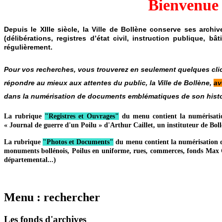
Bienvenue s
Depuis le XIIIe siècle, la Ville de Bollène conserve ses arch
(délibérations, registres d’état civil, instruction publique, b
régulièrement.
Pour vos recherches, vous trouverez en seulement quelques clics 
répondre au mieux aux attentes du public, la Ville de Bollène,
av
dans la numérisation de documents emblématiques de son histo
La rubrique
"Registres et Ouvrages"
du menu contient la numérisation 
« Journal de guerre d'un Poilu » d'Arthur Caillet, un instituteur de Boll
La rubrique
"Photos et Documents"
du menu contient la numérisation de 
monuments bollénois, Poilus en uniforme, rues, commerces, fonds Max G
départemental...)
Menu : rechercher
Les fonds d'archives